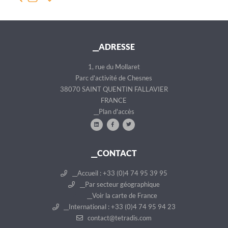
__ADRESSE
1, rue du Mollaret
Parc d'activité de Chesnes
38070 SAINT QUENTIN FALLAVIER
FRANCE
__Plan d'accès
__CONTACT
__Accueil : +33 (0)4 74 95 39 95
__Par secteur géographique
__Voir la carte de France
__International : +33 (0)4 74 95 94 23
contact@tetradis.com