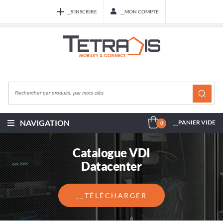
__S'INSCRIRE
__MON COMPTE
NAVIGATION
__PANIER VIDE
0
Catalogue VDI
Datacenter
__TÉLÉCHARGER