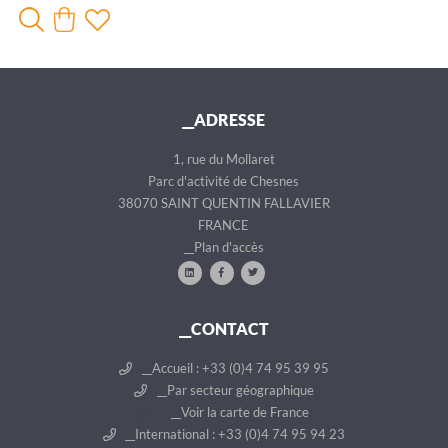
__ADRESSE
1, rue du Mollaret
Parc d'activité de Chesnes
38070 SAINT QUENTIN FALLAVIER
FRANCE
__Plan d'accès
__CONTACT
__Accueil : +33 (0)4 74 95 39 95
__Par secteur géographique
__Voir la carte de France
__International : +33 (0)4 74 95 94 23