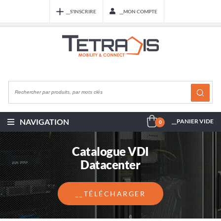
__S'INSCRIRE
__MON COMPTE
NAVIGATION
__PANIER VIDE
0
Catalogue VDI
Datacenter
__TÉLÉCHARGER