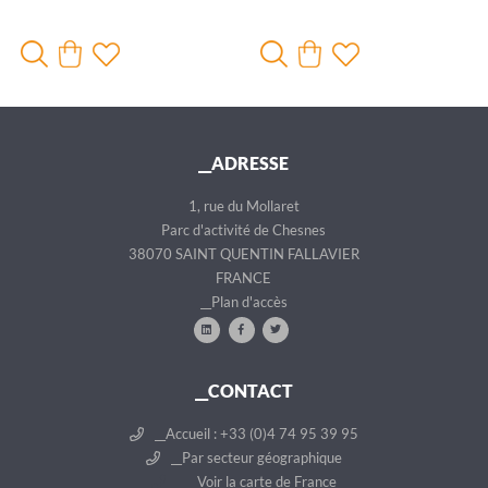
__ADRESSE
1, rue du Mollaret
Parc d'activité de Chesnes
38070 SAINT QUENTIN FALLAVIER
FRANCE
__Plan d'accès
__CONTACT
__Accueil : +33 (0)4 74 95 39 95
__Par secteur géographique
__Voir la carte de France