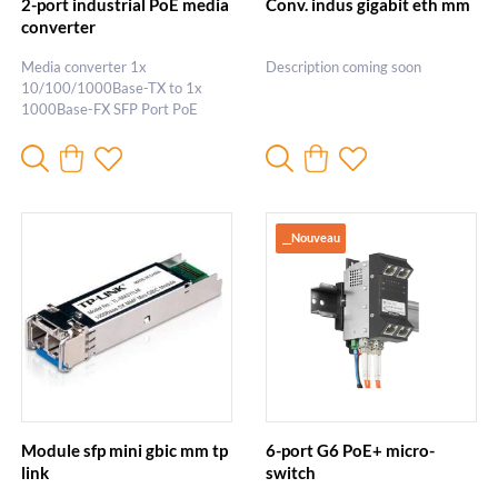
2-port industrial PoE media
Conv. indus gigabit eth mm
converter
Media converter 1x
Description coming soon
10/100/1000Base-TX to 1x
1000Base-FX SFP Port PoE
1x90W
__Nouveau
Module sfp mini gbic mm tp
6-port G6 PoE+ micro-
link
switch