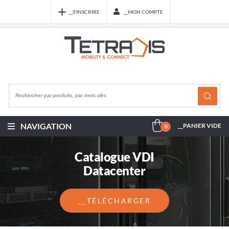
__S'INSCRIRE
__MON COMPTE
NAVIGATION
__PANIER VIDE
0
Catalogue VDI
Datacenter
__TÉLÉCHARGER