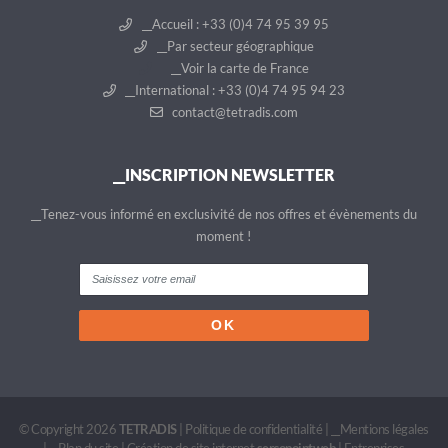
__Accueil : +33 (0)4 74 95 39 95
__Par secteur géographique
__Voir la carte de France
__International : +33 (0)4 74 95 94 23
contact@tetradis.com
__INSCRIPTION NEWSLETTER
__Tenez-vous informé en exclusivité de nos offres et évènements du
moment !
© Copyright 2026
TETRADIS
|
Politique de confidentialité
|
__Mentions légales
|
__Plan du site
|
Création de site internet
sercopointweb
|
Entreprises