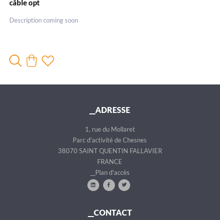
câble opt
Description coming soon
__ADRESSE
1, rue du Mollaret
Parc d'activité de Chesnes
38070 SAINT QUENTIN FALLAVIER
FRANCE
__Plan d'accès
__CONTACT