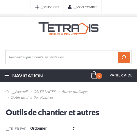
__S'INSCRIRE
__MON COMPTE
NAVIGATION
__PANIER VIDE
0
__Accueil
OUTILLAGES
Autres outillages
Outils de chantier et autres
Outils de chantier et autres
__TRIER PAR