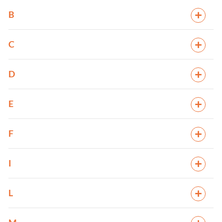
B
C
D
E
F
I
L