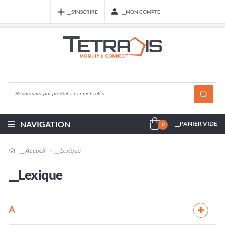
__S'INSCRIRE
__MON COMPTE
NAVIGATION
__PANIER VIDE
0
__Accueil
__Lexique
__Lexique
A