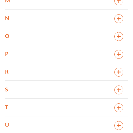
M
N
O
P
R
S
T
U