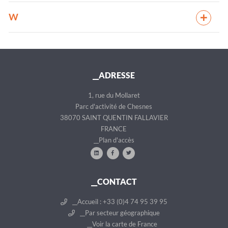
W
__ADRESSE
1, rue du Mollaret
Parc d'activité de Chesnes
38070 SAINT QUENTIN FALLAVIER
FRANCE
__Plan d'accès
__CONTACT
__Accueil : +33 (0)4 74 95 39 95
__Par secteur géographique
__Voir la carte de France