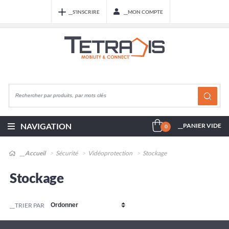
__S'INSCRIRE
__MON COMPTE
NAVIGATION
__PANIER VIDE
0
__Accueil
Sécurité
Vidéoprotection
Stockage
Stockage
__TRIER PAR