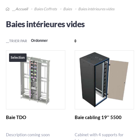
__Accueil
Baies Coffrets
Baies
Baies intérieures vides
Baies intérieures vides
__TRIER PAR
Selection
Baie TDO
Baie cabling 19'' 5500
Description coming soon
Cabinet with 4 supports for