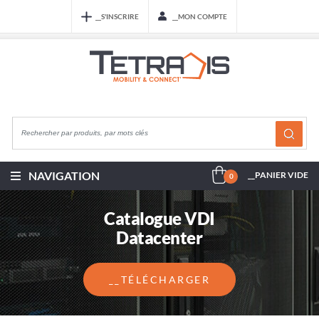
__S'INSCRIRE
__MON COMPTE
NAVIGATION
__PANIER VIDE
0
Catalogue VDI
Datacenter
__TÉLÉCHARGER