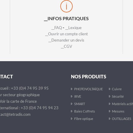
__INFOS PRATIQUES
-
__FAQ
__Lexique
__Ouvrir un compte client
__Demander un devis
__CGV
NTACT
NOS PRODUITS
cueil : +33 (0)4 74 95 39 95
PHOTOVOLTAÏQUE
Cuivre
r secteur géographique
IRVE
Sécurité
oir la carte de France
SMART
Matériels acti
ternational : +33 (0)4 74 95 94 23
Baies Coffrets
Mesures
act@tetradis.com
Fibre optique
OUTILLAGES