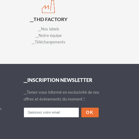
__THD FACTORY
__Nos labels
__Notre équipe
__Téléchargements
__INSCRIPTION NEWSLETTER
__Tenez-vous informé en exclusivité de nos
offres et évènements du moment !
fs