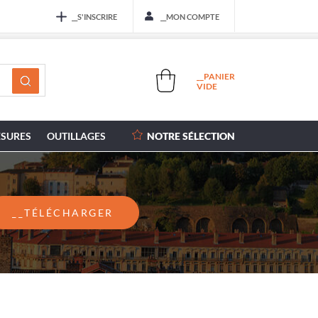
__S'INSCRIRE
__MON COMPTE
__PANIER
VIDE
SURES
OUTILLAGES
NOTRE SÉLECTION
__TÉLÉCHARGER