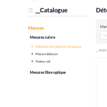
__Catalogue
Dét
Mar
Mesures
Ma
Mesures cuivre
Détection de câbles et marqueurs
__TRIER
Mesure télécom
Testeur vdi
Mesures fibre optique