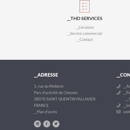
__THD SERVICES
__Livraison
__Service commercial
__Contact
__ADRESSE
__CO
1, rue du Mollaret
__Ac
Parc d'activité de Chesnes
__Pa
38070 SAINT QUENTIN FALLAVIER
__V
FRANCE
__In
__Plan d'accès
cont