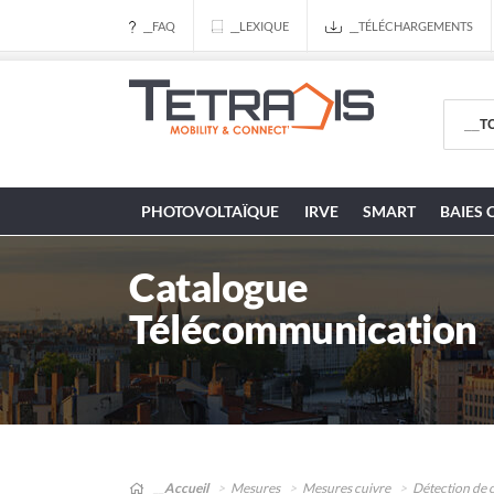
__FAQ
__LEXIQUE
__TÉLÉCHARGEMENTS
PHOTOVOLTAÏQUE
IRVE
SMART
BAIES 
Catalogue
Télécommunication
__Accueil
Mesures
Mesures cuivre
Détection de 