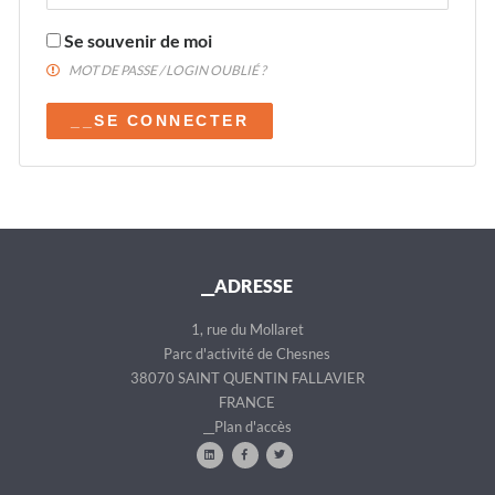
Se souvenir de moi
MOT DE PASSE / LOGIN OUBLIÉ ?
__SE CONNECTER
__ADRESSE
1, rue du Mollaret
Parc d'activité de Chesnes
38070 SAINT QUENTIN FALLAVIER
FRANCE
__Plan d'accès