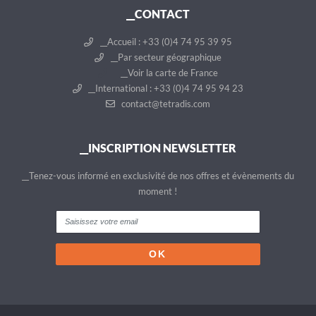
__CONTACT
__Accueil : +33 (0)4 74 95 39 95
__Par secteur géographique
__Voir la carte de France
__International : +33 (0)4 74 95 94 23
contact@tetradis.com
__INSCRIPTION NEWSLETTER
__Tenez-vous informé en exclusivité de nos offres et évènements du
moment !