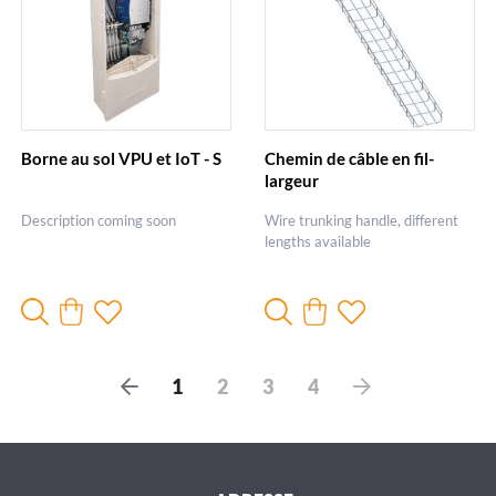
Borne au sol VPU et IoT - S
Chemin de câble en fil-
largeur
Description coming soon
Wire trunking handle, different
lengths available
P
S
1
2
3
4
r
u
é
i
c
v
é
a