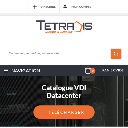
__S'INSCRIRE
__MON COMPTE
NAVIGATION
__PANIER VIDE
0
Catalogue VDI
Datacenter
__TÉLÉCHARGER