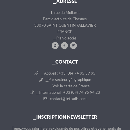
__ADRESSE
d
n
e
t
1, rue du Mollaret
n
Parc d'activité de Chesnes
t
38070 SAINT QUENTIN FALLAVIER
FRANCE
__Plan d'accès
__CONTACT
__Accueil : +33 (0)4 74 95 39 95
__Par secteur géographique
__Voir la carte de France
__International : +33 (0)4 74 95 94 23
contact@tetradis.com
__INSCRIPTION NEWSLETTER
__Tenez-vous informé en exclusivité de nos offres et évènements du