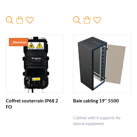
__Nouveau
Coffret souterrain IP68 2
Baie cabling 19'' 5500
FO
Cabinet with 4 supports for
lateral equipment