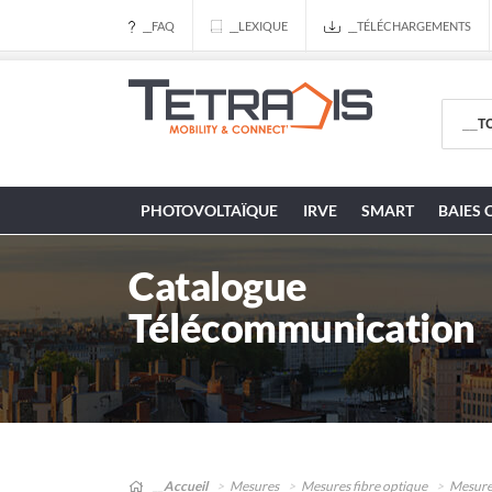
__FAQ
__LEXIQUE
__TÉLÉCHARGEMENTS
PHOTOVOLTAÏQUE
IRVE
SMART
BAIES 
Catalogue
Télécommunication
__Accueil
Mesures
Mesures fibre optique
Mesure 