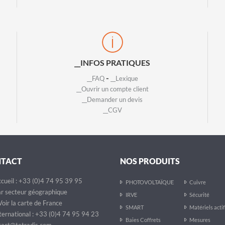
__INFOS PRATIQUES
-
__FAQ
__Lexique
__Ouvrir un compte client
__Demander un devis
__CGV
NTACT
NOS PRODUITS
cueil : +33 (0)4 74 95 39 95
PHOTOVOLTAÏQUE
Cuivre
r secteur géographique
IRVE
Sécurité
oir la carte de France
SMART
Matériels acti
ternational : +33 (0)4 74 95 94 23
Baies Coffrets
Mesures
act@tetradis.com