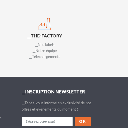
__THD FACTORY
__Nos labels
__Notre équipe
__Téléchargements
__INSCRIPTION NEWSLETTER
__Tenez-vous informé en exclusivité de nos
offres et évènements du moment !
fs