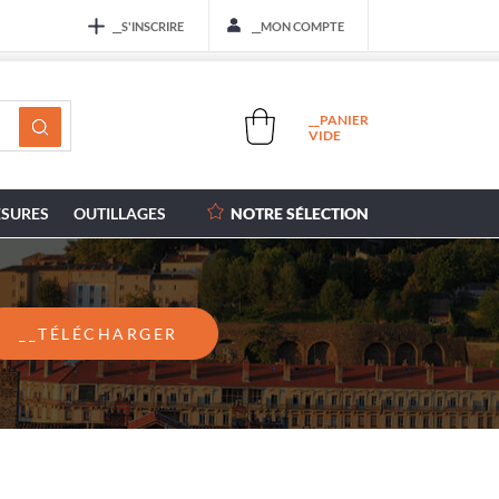
__S'INSCRIRE
__MON COMPTE
__PANIER
VIDE
SURES
OUTILLAGES
NOTRE SÉLECTION
__TÉLÉCHARGER