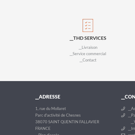
__THD SERVICES
__Livraison
__Service commercial
__Contact
__ADRESSE
__CO
1, rue du Mollaret
__Ac
Parc d'activité de Chesnes
__Pa
38070 SAINT QUENTIN FALLAVIER
__V
FRANCE
__In
__Plan d'accès
cont