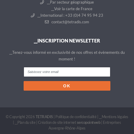
__Par secteur géographique
__Voir la carte de France
__International : +33 (0)4 74 95 94 23
contact@tetradis.com
__INSCRIPTION NEWSLETTER
__Tenez-vous informé en exclusivité de nos offres et évènements du
moment !
© Copyright 2026
TETRADIS
|
Politique de confidentialité
|
__Mentions légales
|
__Plan du site
|
Création de site internet
sercopointweb
|
Entreprises
Auvergne-Rhône-Alpes