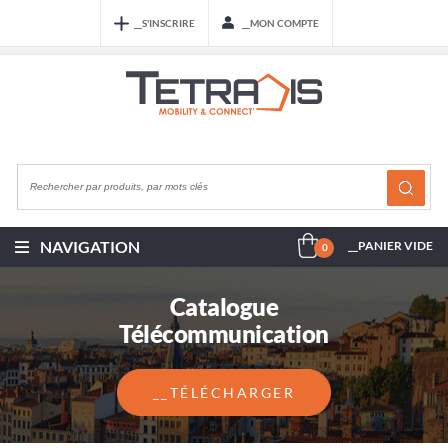
__S'INSCRIRE
__MON COMPTE
NAVIGATION
__PANIER VIDE
0
Catalogue
Télécommunication
__TÉLÉCHARGER