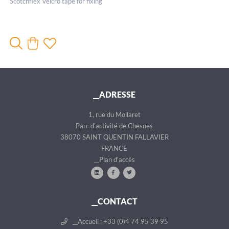
Scotchflex Velcro tape for fixing
__ADRESSE
1, rue du Mollaret
Parc d'activité de Chesnes
38070 SAINT QUENTIN FALLAVIER
FRANCE
__Plan d'accès
__CONTACT
__Accueil : +33 (0)4 74 95 39 95