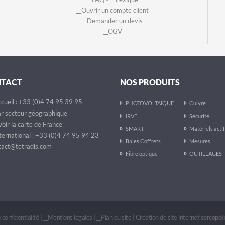
__Ouvrir un compte client
__Demander un devis
__CGV
NTACT
NOS PRODUITS
cueil : +33 (0)4 74 95 39 95
PHOTOVOLTAÏQUE
Cuivre
r secteur géographique
IRVE
Sécurité
oir la carte de France
SMART
Matériels acti
ternational : +33 (0)4 74 95 94 23
Baies Coffrets
Mesures
act@tetradis.com
Fibre optique
OUTILLAGES
 confidentialité
|
__Mentions légales
|
__Plan du site
|
Création de site internet
sercopo