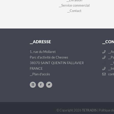
__Livraison
__Service commercial
__Contact
__ADRESSE
__CO
1, rue du Mollaret
__Ac
Parc d'activité de Chesnes
__Pa
38070 SAINT QUENTIN FALLAVIER
__V
FRANCE
__In
__Plan d'accès
cont
© Copyright 2026
TETRADIS
|
Politique de