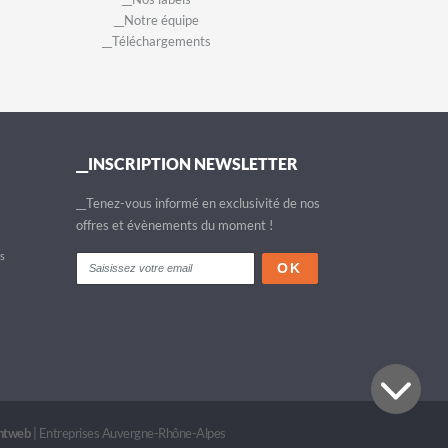
__Notre équipe
__Téléchargements
__INSCRIPTION NEWSLETTER
__Tenez-vous informé en exclusivité de nos
offres et évènements du moment !
fs
intweb
|
Entreprises Auvergne-Rhône-Alpes