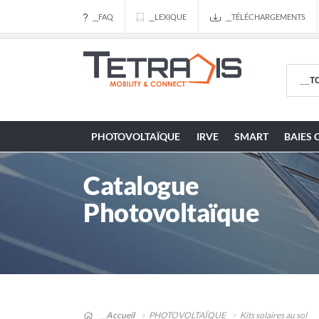
__FAQ
__LEXIQUE
__TÉLÉCHARGEMENTS
PHOTOVOLTAÏQUE
IRVE
SMART
BAIES 
Catalogue
Photovoltaïque
__Accueil
PHOTOVOLTAÏQUE
Kits solaires au sol