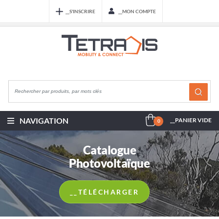
__S'INSCRIRE
__MON COMPTE
NAVIGATION
__PANIER VIDE
0
Catalogue
Photovoltaïque
__TÉLÉCHARGER