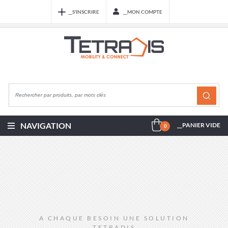
__S'INSCRIRE
__MON COMPTE
NAVIGATION
__PANIER VIDE
0
A CHAQUE BESOIN
UNE SOLUTION
TETRADIS