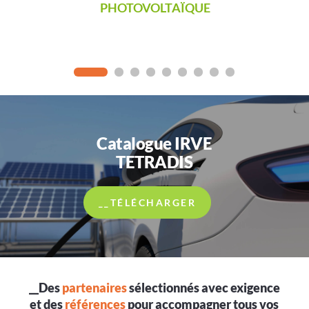
PHOTOVOLTAÏQUE
Catalogue IRVE
TETRADIS
__TÉLÉCHARGER
__Des
partenaires
sélectionnés avec exigence
et des
références
pour accompagner tous vos