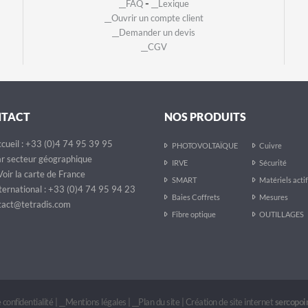
-
__FAQ
__Lexique
__Ouvrir un compte client
__Demander un devis
__CGV
NTACT
NOS PRODUITS
cueil : +33 (0)4 74 95 39 95
PHOTOVOLTAÏQUE
Cuivre
r secteur géographique
IRVE
Sécurité
oir la carte de France
SMART
Matériels acti
ternational : +33 (0)4 74 95 94 23
Baies Coffrets
Mesures
act@tetradis.com
Fibre optique
OUTILLAGES
 confidentialité
|
__Mentions légales
|
__Plan du site
|
Création de site internet
sercopo