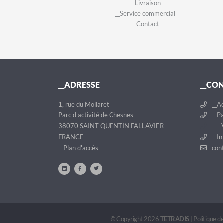
__Livraison
__Service commercial
__Contact
__ADRESSE
__CO
1, rue du Mollaret
__Ac
Parc d'activité de Chesnes
__Pa
38070 SAINT QUENTIN FALLAVIER
__V
FRANCE
__In
__Plan d'accès
cont
© Copyright 2026
TETRADIS
|
Politique de