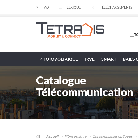
__FAQ
__LEXIQUE
__TÉLÉCHARGEMENTS
PHOTOVOLTAÏQUE
IRVE
SMART
BAIES 
Catalogue
Télécommunication
__Accueil
Fibre optique
Consommables optiques