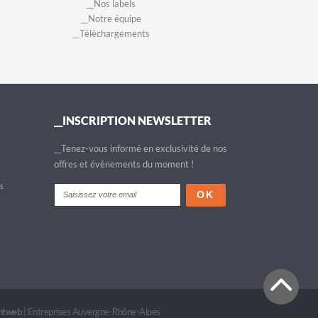
__Nos labels
__Notre équipe
__Téléchargements
__INSCRIPTION NEWSLETTER
__Tenez-vous informé en exclusivité de nos
offres et évènements du moment !
fs
intweb
|
Entreprises Auvergne-Rhône-Alpes