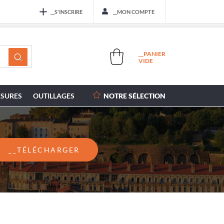
__S'INSCRIRE
__MON COMPTE
__PANIER
VIDE
SURES
OUTILLAGES
NOTRE SÉLECTION
__TÉLÉCHARGER