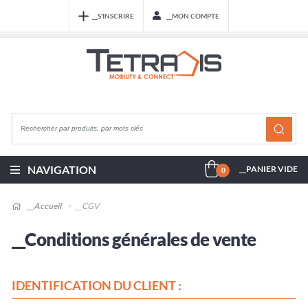
__S'INSCRIRE
__MON COMPTE
NAVIGATION
__PANIER VIDE
0
__Accueil
__CGV
__Conditions générales de vente
IDENTIFICATION DU CLIENT :