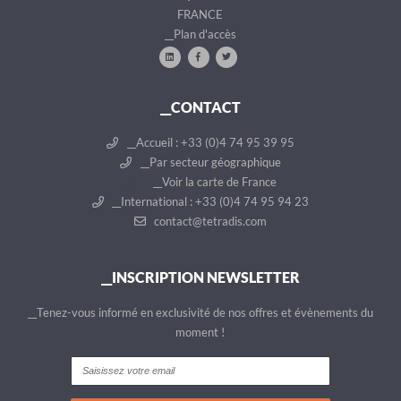
FRANCE
__Plan d'accès
__CONTACT
__Accueil : +33 (0)4 74 95 39 95
__Par secteur géographique
__Voir la carte de France
__International : +33 (0)4 74 95 94 23
contact@tetradis.com
__INSCRIPTION NEWSLETTER
__Tenez-vous informé en exclusivité de nos offres et évènements du
moment !