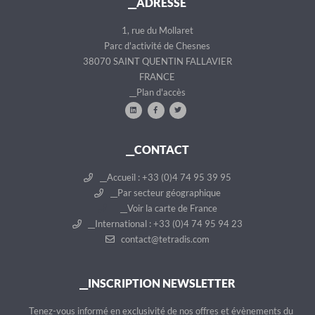
__ADRESSE
d
n
e
t
1, rue du Mollaret
n
Parc d'activité de Chesnes
t
38070 SAINT QUENTIN FALLAVIER
FRANCE
__Plan d'accès
__CONTACT
__Accueil : +33 (0)4 74 95 39 95
__Par secteur géographique
__Voir la carte de France
__International : +33 (0)4 74 95 94 23
contact@tetradis.com
__INSCRIPTION NEWSLETTER
__Tenez-vous informé en exclusivité de nos offres et évènements du