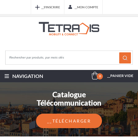
__S'INSCRIRE
__MON COMPTE
NAVIGATION
__PANIER VIDE
0
Catalogue
Télécommunication
__TÉLÉCHARGER