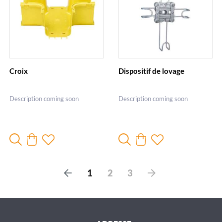
Croix
Dispositif de lovage
Description coming soon
Description coming soon
P
S
1
2
3
r
u
é
i
c
v
é
a