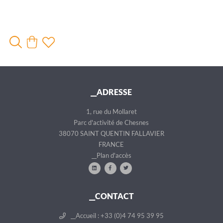
__ADRESSE
1, rue du Mollaret
Parc d'activité de Chesnes
38070 SAINT QUENTIN FALLAVIER
FRANCE
__Plan d'accès
__CONTACT
__Accueil : +33 (0)4 74 95 39 95