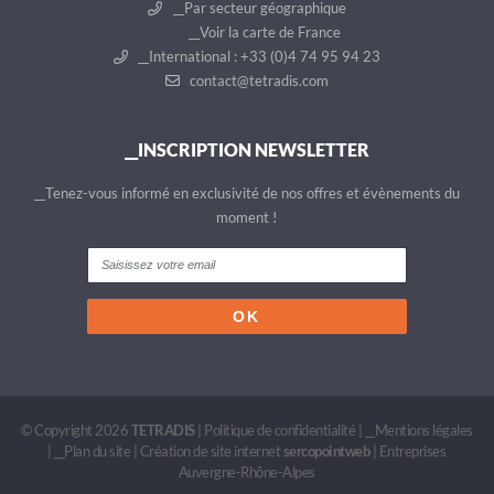
__Par secteur géographique
__Voir la carte de France
__International : +33 (0)4 74 95 94 23
contact@tetradis.com
__INSCRIPTION NEWSLETTER
__Tenez-vous informé en exclusivité de nos offres et évènements du
moment !
© Copyright 2026
TETRADIS
|
Politique de confidentialité
|
__Mentions légales
|
__Plan du site
|
Création de site internet
sercopointweb
|
Entreprises
Auvergne-Rhône-Alpes