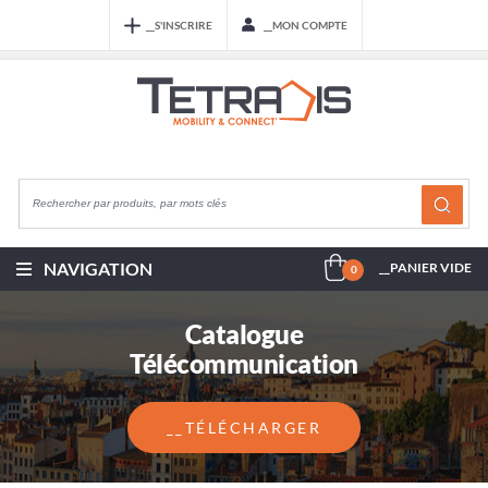
__S'INSCRIRE
__MON COMPTE
NAVIGATION
__PANIER VIDE
0
Catalogue
Télécommunication
__TÉLÉCHARGER