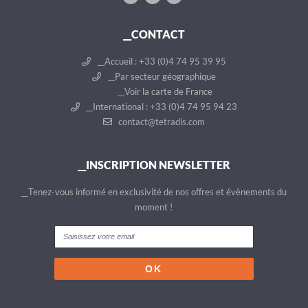
__CONTACT
__Accueil : +33 (0)4 74 95 39 95
__Par secteur géographique
__Voir la carte de France
__International : +33 (0)4 74 95 94 23
contact@tetradis.com
__INSCRIPTION NEWSLETTER
__Tenez-vous informé en exclusivité de nos offres et évènements du
moment !