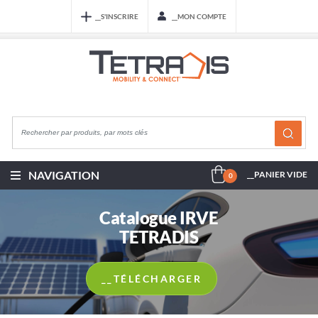
__S'INSCRIRE
__MON COMPTE
NAVIGATION
__PANIER VIDE
0
Catalogue IRVE
TETRADIS
__TÉLÉCHARGER