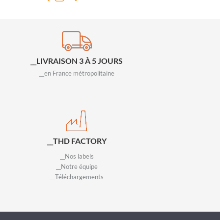
__LIVRAISON 3 À 5 JOURS
__en France métropolitaine
__THD FACTORY
__Nos labels
__Notre équipe
__Téléchargements