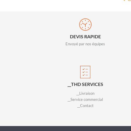
DEVIS RAPIDE
Envoyé par nos équipes
__THD SERVICES
__Livraison
__Service commercial
__Contact