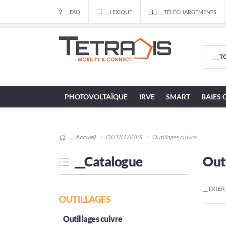
__FAQ
__LEXIQUE
__TÉLÉCHARGEMENTS
PHOTOVOLTAÏQUE
IRVE
SMART
BAIES 
__Accueil
OUTILLAGES
Outillages cuivre
__Catalogue
Outi
__TRIER
OUTILLAGES
Outillages cuivre