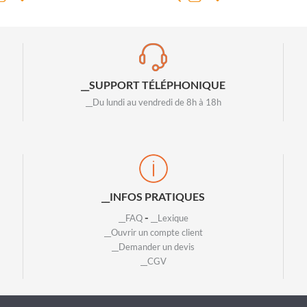
__SUPPORT TÉLÉPHONIQUE
__Du lundi au vendredi de 8h à 18h
__INFOS PRATIQUES
-
__FAQ
__Lexique
__Ouvrir un compte client
__Demander un devis
__CGV