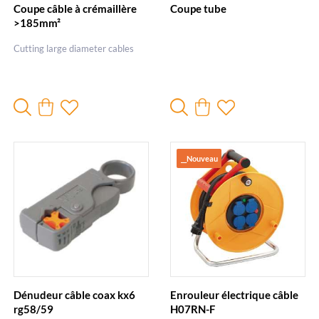
Coupe câble à crémaillère
Coupe tube
>185mm²
Cutting large diameter cables
__Nouveau
Dénudeur câble coax kx6
Enrouleur électrique câble
rg58/59
H07RN-F