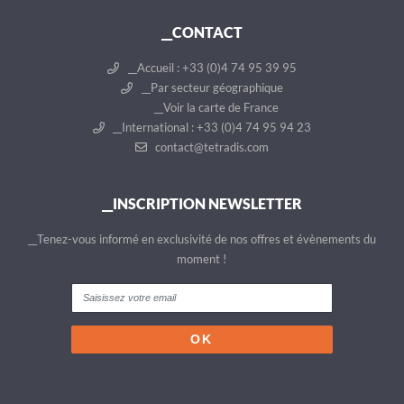
__CONTACT
__Accueil : +33 (0)4 74 95 39 95
__Par secteur géographique
__Voir la carte de France
__International : +33 (0)4 74 95 94 23
contact@tetradis.com
__INSCRIPTION NEWSLETTER
__Tenez-vous informé en exclusivité de nos offres et évènements du
moment !