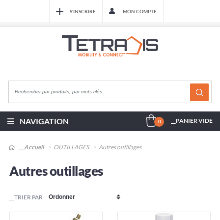
__S'INSCRIRE
__MON COMPTE
NAVIGATION
__PANIER VIDE
0
__Accueil
OUTILLAGES
Autres outillages
Autres outillages
__TRIER PAR