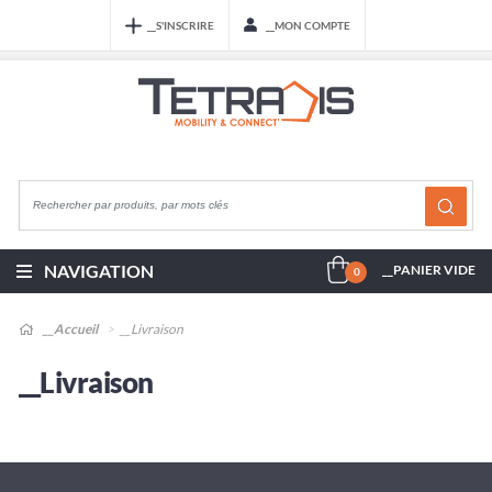
__S'INSCRIRE
__MON COMPTE
NAVIGATION
__PANIER VIDE
0
__Accueil
__Livraison
__Livraison