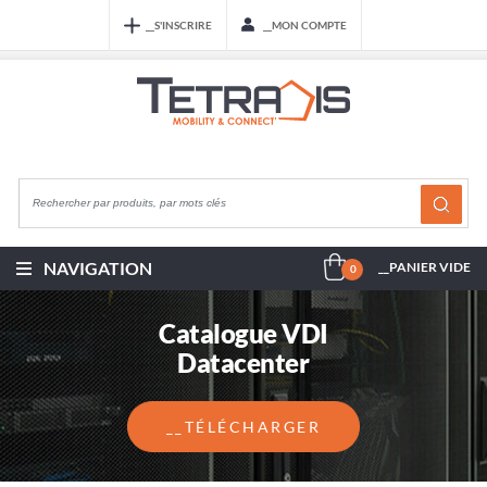
__S'INSCRIRE
__MON COMPTE
NAVIGATION
__PANIER VIDE
0
Catalogue VDI
Datacenter
__TÉLÉCHARGER