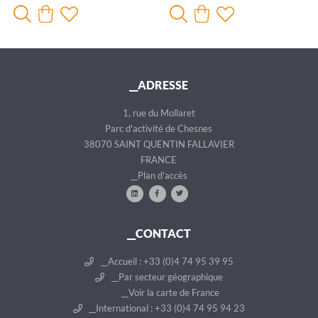
__ADRESSE
1, rue du Mollaret
Parc d'activité de Chesnes
38070 SAINT QUENTIN FALLAVIER
FRANCE
__Plan d'accès
__CONTACT
__Accueil : +33 (0)4 74 95 39 95
__Par secteur géographique
__Voir la carte de France
__International : +33 (0)4 74 95 94 23