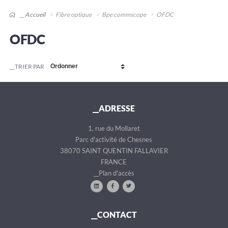
__Accueil
Fibre optique
Bpe commscope
OFDC
OFDC
__TRIER PAR
__ADRESSE
1, rue du Mollaret
Parc d'activité de Chesnes
38070 SAINT QUENTIN FALLAVIER
FRANCE
__Plan d'accès
__CONTACT