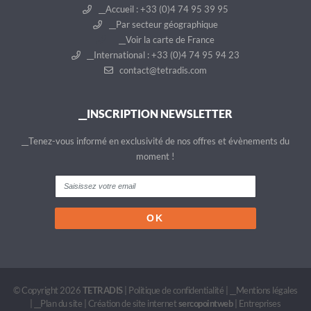
__Accueil : +33 (0)4 74 95 39 95
__Par secteur géographique
__Voir la carte de France
__International : +33 (0)4 74 95 94 23
contact@tetradis.com
__INSCRIPTION NEWSLETTER
__Tenez-vous informé en exclusivité de nos offres et évènements du
moment !
© Copyright 2026
TETRADIS
|
Politique de confidentialité
|
__Mentions légales
|
__Plan du site
|
Création de site internet
sercopointweb
|
Entreprises