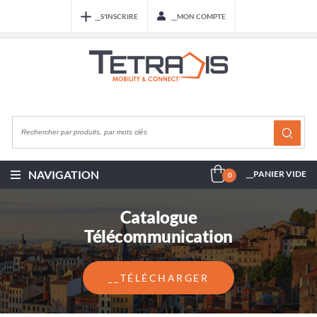
__S'INSCRIRE
__MON COMPTE
NAVIGATION
__PANIER VIDE
0
Catalogue
Télécommunication
__TÉLÉCHARGER