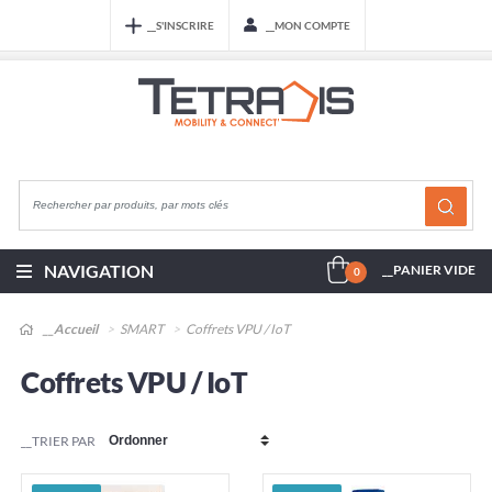
__S'INSCRIRE
__MON COMPTE
NAVIGATION
__PANIER VIDE
0
__Accueil
SMART
Coffrets VPU / IoT
Coffrets VPU / IoT
__TRIER PAR