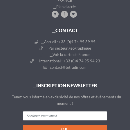
FRANCE
__Plan d'accès
__CONTACT
__Accueil : +33 (0)4 74 95 39 95
__Par secteur géographique
__Voir la carte de France
__International : +33 (0)4 74 95 94 23
contact@tetradis.com
__INSCRIPTION NEWSLETTER
__Tenez-vous informé en exclusivité de nos offres et évènements du
moment !