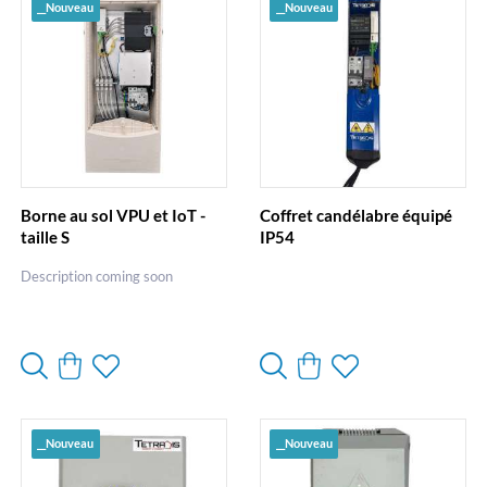
__Nouveau
__Nouveau
Borne au sol VPU et IoT -
Coffret candélabre équipé
taille S
IP54
Description coming soon
__Nouveau
__Nouveau