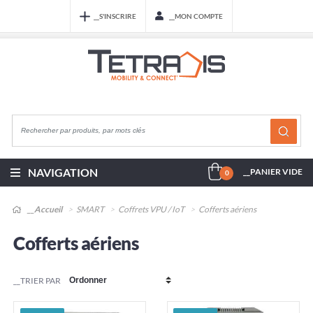
__S'INSCRIRE
__MON COMPTE
NAVIGATION
__PANIER VIDE
0
__Accueil
SMART
Coffrets VPU / IoT
Cofferts aériens
Cofferts aériens
__TRIER PAR