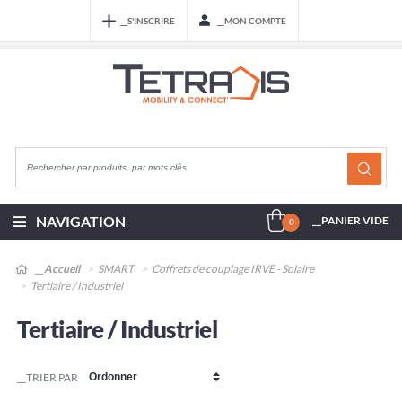
__S'INSCRIRE
__MON COMPTE
NAVIGATION
__PANIER VIDE
0
__Accueil
SMART
Coffrets de couplage IRVE - Solaire
Tertiaire / Industriel
Tertiaire / Industriel
__TRIER PAR