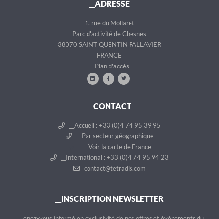
__ADRESSE
1, rue du Mollaret
Parc d'activité de Chesnes
38070 SAINT QUENTIN FALLAVIER
FRANCE
__Plan d'accès
__CONTACT
__Accueil : +33 (0)4 74 95 39 95
__Par secteur géographique
__Voir la carte de France
__International : +33 (0)4 74 95 94 23
contact@tetradis.com
__INSCRIPTION NEWSLETTER
__Tenez-vous informé en exclusivité de nos offres et évènements du