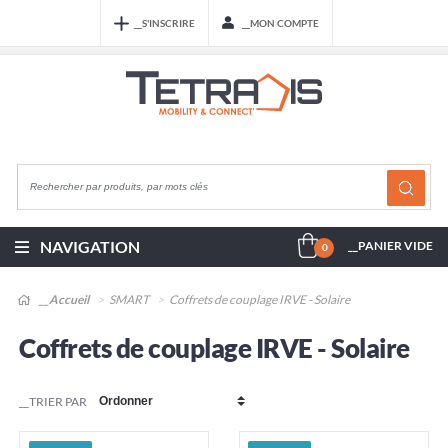
__S'INSCRIRE
__MON COMPTE
NAVIGATION
__PANIER VIDE
0
__Accueil
SMART
Coffrets de couplage IRVE - Solaire
Coffrets de couplage IRVE - Solaire
__TRIER PAR