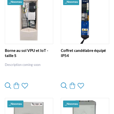
__Nouveau
__Nouveau
Borne au sol VPU et IoT -
Coffret candélabre équipé
taille S
IP54
Description coming soon
__Nouveau
__Nouveau