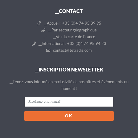
__CONTACT
__Accueil : +33 (0)4 74 95 39 95
__Par secteur géographique
__Voir la carte de France
__International : +33 (0)4 74 95 94 23
contact@tetradis.com
__INSCRIPTION NEWSLETTER
__Tenez-vous informé en exclusivité de nos offres et évènements du
moment !