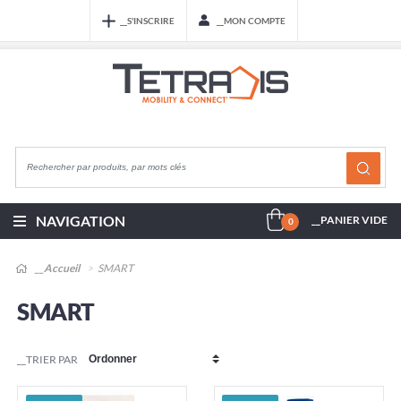
__S'INSCRIRE
__MON COMPTE
NAVIGATION
__PANIER VIDE
0
__Accueil
SMART
SMART
__TRIER PAR