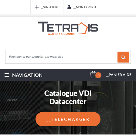
__S'INSCRIRE
__MON COMPTE
NAVIGATION
__PANIER VIDE
0
Catalogue VDI
Datacenter
__TÉLÉCHARGER