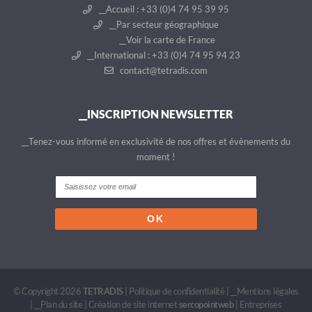
__Accueil : +33 (0)4 74 95 39 95
__Par secteur géographique
__Voir la carte de France
__International : +33 (0)4 74 95 94 23
contact@tetradis.com
__INSCRIPTION NEWSLETTER
__Tenez-vous informé en exclusivité de nos offres et évènements du
moment !
© Copyright 2026
TETRADIS
|
Politique de confidentialité
|
__Mentions légales
|
__Plan du site
|
Création de site internet
sercopointweb
|
Entreprises