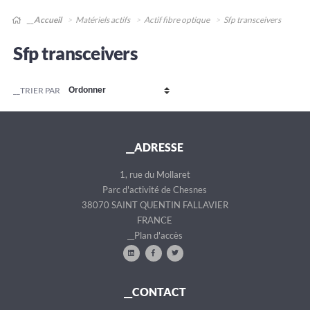
__Accueil
Matériels actifs
Actif fibre optique
Sfp transceivers
Sfp transceivers
__TRIER PAR
__ADRESSE
1, rue du Mollaret
Parc d'activité de Chesnes
38070 SAINT QUENTIN FALLAVIER
FRANCE
__Plan d'accès
__CONTACT