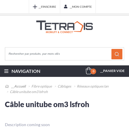
__S'INSCRIRE
__MON COMPTE
NAVIGATION
__PANIER VIDE
0
__Accueil
Fibre optique
Câblages
Réseaux optiques lan
Câble unitube om3 lsfroh
Câble unitube om3 lsfroh
Description coming soon