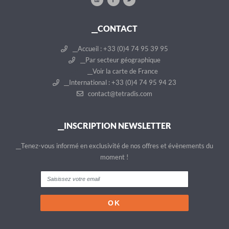
__CONTACT
__Accueil : +33 (0)4 74 95 39 95
__Par secteur géographique
__Voir la carte de France
__International : +33 (0)4 74 95 94 23
contact@tetradis.com
__INSCRIPTION NEWSLETTER
__Tenez-vous informé en exclusivité de nos offres et évènements du
moment !