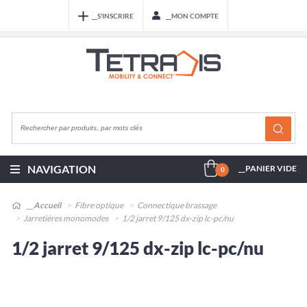
__S'INSCRIRE
__MON COMPTE
NAVIGATION
__PANIER VIDE
0
__Accueil
Fibre optique
Connectique brassage
Jarretières monomodes
1/2 jarret 9/125 dx-zip lc-pc/nu
1/2 jarret 9/125 dx-zip lc-pc/nu