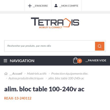
__S'INSCRIRE
__MON COMPTE
NAVIGATION
__PANIER VIDE
0
__Accueil
Matériels actifs
Protection équipements élec.
Autres produits électriques
alim. bloc table 100-240v ac
alim. bloc table 100-240v ac
REAX-13-240112