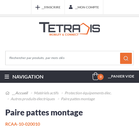
__S'INSCRIRE
__MON COMPTE
NAVIGATION
__PANIER VIDE
0
__Accueil
Matériels actifs
Protection équipements élec.
Autres produits électriques
Paire pattes montage
Paire pattes montage
RCAA-10-020010