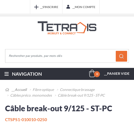
__S'INSCRIRE
__MON COMPTE
NAVIGATION
__PANIER VIDE
0
__Accueil
Fibre optique
Connectique brassage
Câbles préco. monomodes
Câble break-out 9/125 - ST-PC
Câble break-out 9/125 - ST-PC
CTSPS1-010010-0250