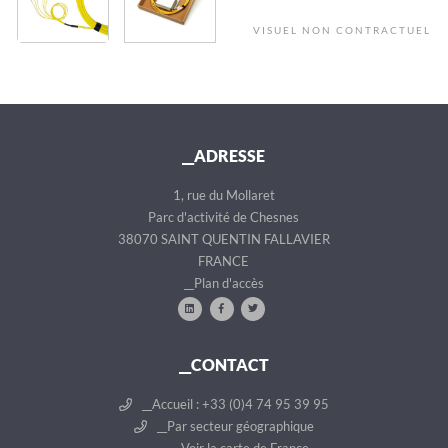
VISUEL NON CONTRACTUEL
__ADRESSE
1, rue du Mollaret
Parc d'activité de Chesnes
38070 SAINT QUENTIN FALLAVIER
FRANCE
__Plan d'accès
__CONTACT
__Accueil : +33 (0)4 74 95 39 95
__Par secteur géographique