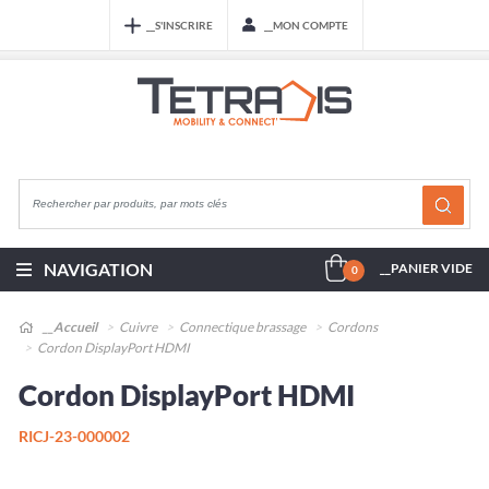
__S'INSCRIRE
__MON COMPTE
NAVIGATION
__PANIER VIDE
0
__Accueil
Cuivre
Connectique brassage
Cordons
Cordon DisplayPort HDMI
Cordon DisplayPort HDMI
RICJ-23-000002