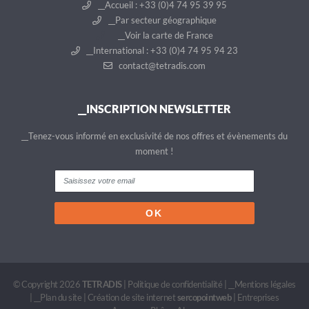
__Accueil : +33 (0)4 74 95 39 95
__Par secteur géographique
__Voir la carte de France
__International : +33 (0)4 74 95 94 23
contact@tetradis.com
__INSCRIPTION NEWSLETTER
__Tenez-vous informé en exclusivité de nos offres et évènements du
moment !
© Copyright 2026
TETRADIS
|
Politique de confidentialité
|
__Mentions légales
|
__Plan du site
|
Création de site internet
sercopointweb
|
Entreprises