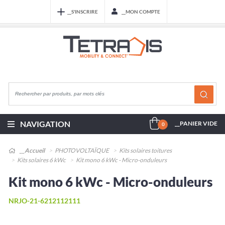
__S'INSCRIRE
__MON COMPTE
NAVIGATION
__PANIER VIDE
0
__Accueil
PHOTOVOLTAÏQUE
Kits solaires toitures
Kits solaires 6 kWc
Kit mono 6 kWc - Micro-onduleurs
Kit mono 6 kWc - Micro-onduleurs
NRJO-21-6212112111