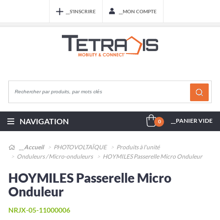
__S'INSCRIRE
__MON COMPTE
NAVIGATION
__PANIER VIDE
0
__Accueil
PHOTOVOLTAÏQUE
Produits à l'unité
Onduleurs / Micro-onduleurs
HOYMILES Passerelle Micro Onduleur
HOYMILES Passerelle Micro
Onduleur
NRJX-05-11000006