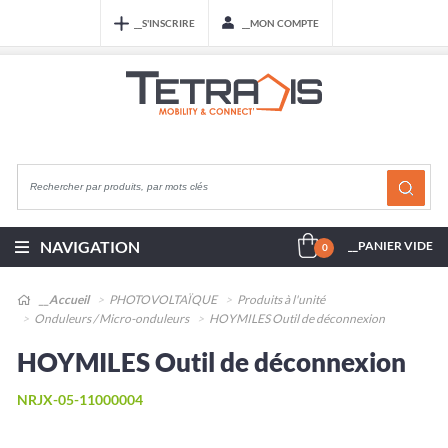
__S'INSCRIRE
__MON COMPTE
NAVIGATION
__PANIER VIDE
0
__Accueil
PHOTOVOLTAÏQUE
Produits à l'unité
Onduleurs / Micro-onduleurs
HOYMILES Outil de déconnexion
HOYMILES Outil de déconnexion
NRJX-05-11000004