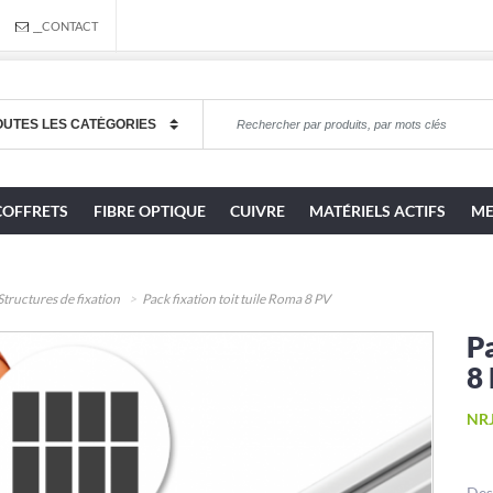
__CONTACT
COFFRETS
FIBRE OPTIQUE
CUIVRE
MATÉRIELS ACTIFS
ME
Structures de fixation
Pack fixation toit tuile Roma 8 PV
Pa
8
NRJ
Des