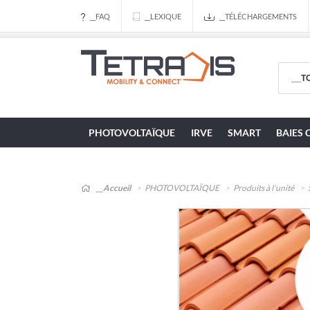
__FAQ
__LEXIQUE
__TÉLÉCHARGEMENTS
PHOTOVOLTAÏQUE
IRVE
SMART
BAIES 
__Accueil
PHOTOVOLTAÏQUE
Produits à l'unité