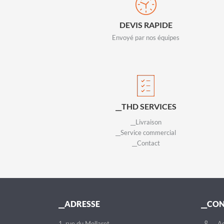
DEVIS RAPIDE
Envoyé par nos équipes
__THD SERVICES
__Livraison
__Service commercial
__Contact
__ADRESSE
__CO
1, rue du Mollaret
__Ac