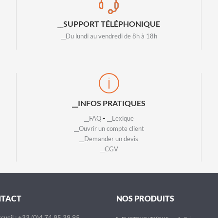
__SUPPORT TÉLÉPHONIQUE
__Du lundi au vendredi de 8h à 18h
__INFOS PRATIQUES
-
__FAQ
__Lexique
__Ouvrir un compte client
__Demander un devis
__CGV
NTACT
NOS PRODUITS
cueil : +33 (0)4 74 95 39 95