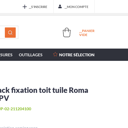
__S'INSCRIRE
__MON COMPTE
__PANIER
VIDE
SURES
OUTILLAGES
NOTRE SÉLECTION
ck fixation toit tuile Roma
 PV
P-02-211204100
cription coming soon