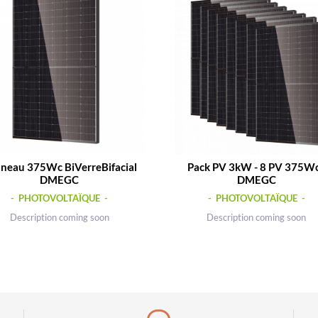
neau 375Wc BiVerreBifacial
Pack PV 3kW - 8 PV 375Wc
DMEGC
DMEGC
- PHOTOVOLTAÏQUE -
- PHOTOVOLTAÏQUE -
Description coming soon
Description coming soon