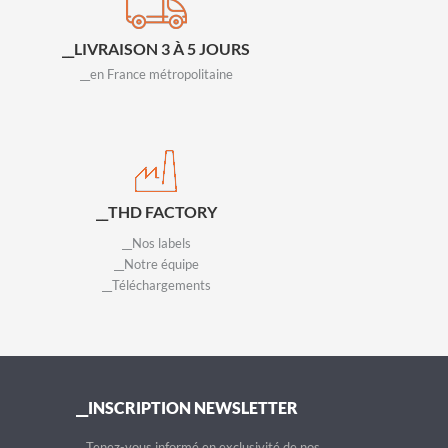
__LIVRAISON 3 À 5 JOURS
__en France métropolitaine
__THD FACTORY
__Nos labels
__Notre équipe
__Téléchargements
__INSCRIPTION NEWSLETTER
__Tenez-vous informé en exclusivité de nos