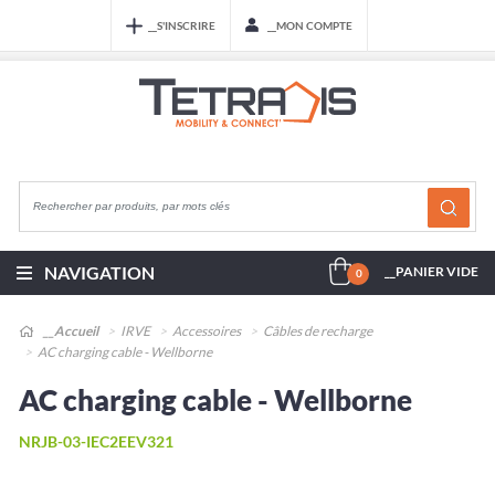
__S'INSCRIRE
__MON COMPTE
NAVIGATION
__PANIER VIDE
0
__Accueil
IRVE
Accessoires
Câbles de recharge
AC charging cable - Wellborne
AC charging cable - Wellborne
NRJB-03-IEC2EEV321