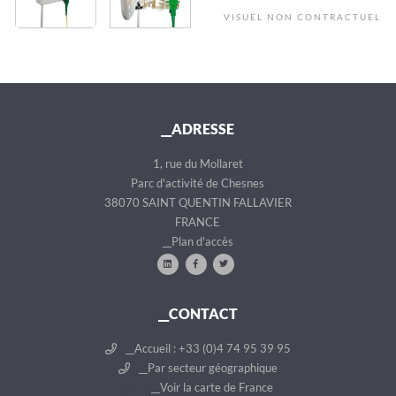
VISUEL NON CONTRACTUEL
__ADRESSE
1, rue du Mollaret
Parc d'activité de Chesnes
38070 SAINT QUENTIN FALLAVIER
FRANCE
__Plan d'accès
__CONTACT
__Accueil : +33 (0)4 74 95 39 95
__Par secteur géographique
__Voir la carte de France