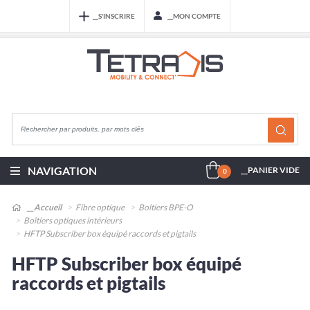
__S'INSCRIRE
__MON COMPTE
NAVIGATION
__PANIER VIDE
0
__Accueil
Fibre optique
Boîtiers BPE-O
Boîtiers optiques intérieurs
HFTP Subscriber box équipé raccords et pigtails
HFTP Subscriber box équipé
raccords et pigtails