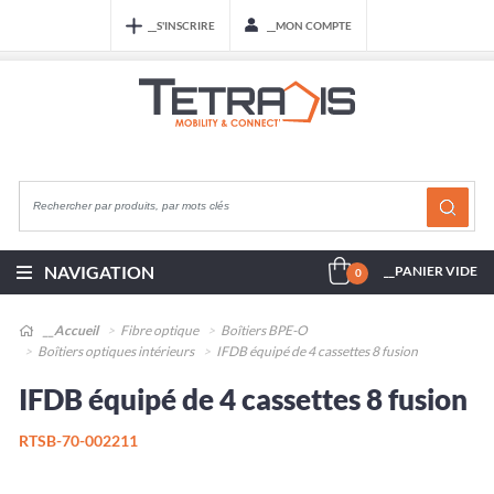
__S'INSCRIRE
__MON COMPTE
NAVIGATION
__PANIER VIDE
0
__Accueil
Fibre optique
Boîtiers BPE-O
Boîtiers optiques intérieurs
IFDB équipé de 4 cassettes 8 fusion
IFDB équipé de 4 cassettes 8 fusion
RTSB-70-002211