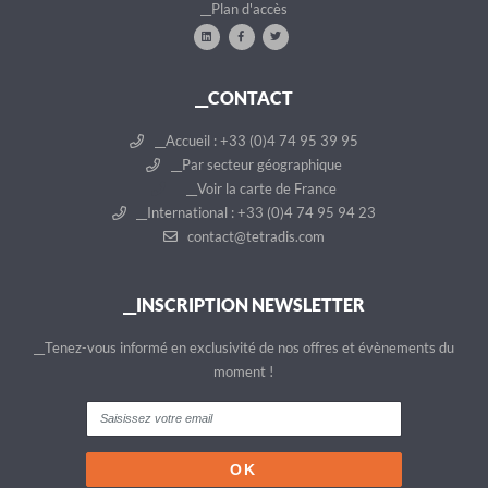
__Plan d'accès
__CONTACT
__Accueil : +33 (0)4 74 95 39 95
__Par secteur géographique
__Voir la carte de France
__International : +33 (0)4 74 95 94 23
contact@tetradis.com
__INSCRIPTION NEWSLETTER
__Tenez-vous informé en exclusivité de nos offres et évènements du
moment !