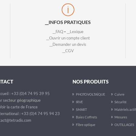
__INFOS PRATIQUES
-
__FAQ
__Lexique
__Ouvrir un compte client
__Demander un devis
__CGV
NTACT
NOS PRODUITS
cueil : +33 (0)4 74 95 39 95
PHOTOVOLTAÏQUE
Cuivre
r secteur géographique
IRVE
Sécurité
oir la carte de France
SMART
Matériels acti
ternational : +33 (0)4 74 95 94 23
Baies Coffrets
Mesures
act@tetradis.com
Fibre optique
OUTILLAGES