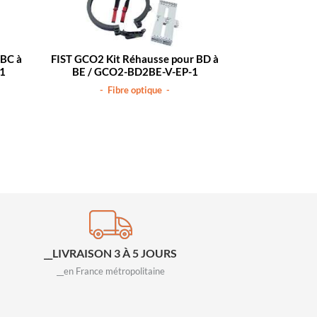
 BC à
FIST GCO2 Kit Réhausse pour BD à
FIST GCO2 E/S
01
BE / GCO2-BD2BE-V-EP-1
pour tube 
OS
- Fibre optique -
- Fib
__LIVRAISON 3 À 5 JOURS
__en France métropolitaine