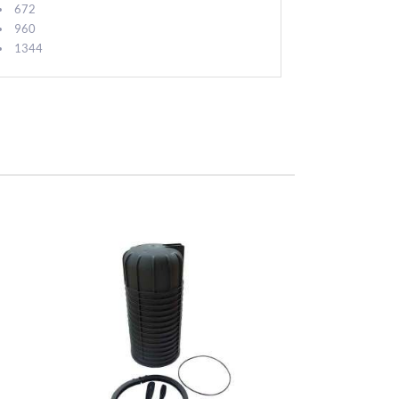
672
960
1344