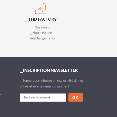
__THD FACTORY
__Nos labels
__Notre équipe
__Téléchargements
__INSCRIPTION NEWSLETTER
__Tenez-vous informé en exclusivité de nos
offres et évènements du moment !
fs