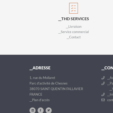
__THD SERVICES
__Livraison
__Service commercial
__Contact
__ADRESSE
__CO
1, rue du Mollaret
__Ac
Parc d'activité de Chesnes
__Pa
38070 SAINT QUENTIN FALLAVIER
__V
FRANCE
__In
__Plan d'accès
cont