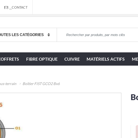
__CONTACT
COFFRETS
FIBRE OPTIQUE
CUIVRE
MATÉRIELS ACTIFS
ME
us-terrain
Boîtier FIST GCO2 Bx6
B