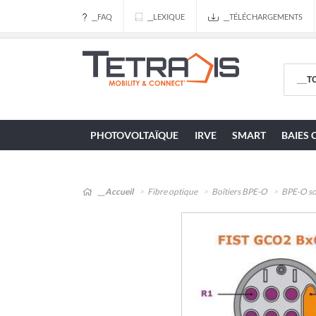
__FAQ
__LEXIQUE
__TÉLÉCHARGEMENTS
PHOTOVOLTAÏQUE
IRVE
SMART
BAIES 
__Accueil
Fibre optique
Boîtiers BPE-O
BPE-O so