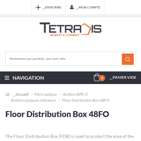
__S'INSCRIRE
__MON COMPTE
NAVIGATION
__PANIER VIDE
0
__Accueil
Fibre optique
Boîtiers BPE-O
Boîtiers optiques intérieurs
Floor Distribution Box 48FO
Floor Distribution Box 48FO
The Floor Distribution Box (FDB) is used to protect the area of the