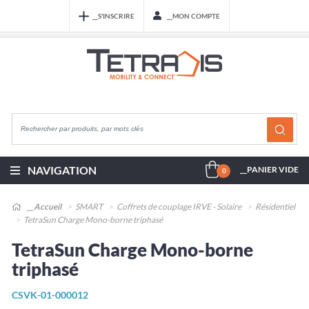
__S'INSCRIRE
__MON COMPTE
NAVIGATION
__PANIER VIDE
0
__Accueil
SMART
Coffrets de couplage IRVE - Solaire
Résidentiel
TetraSun Charge Mono-borne triphasé
TetraSun Charge Mono-borne
triphasé
CSVK-01-000012