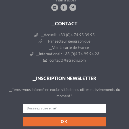
__Plan d'accès
__CONTACT
__Accueil : +33 (0)4 74 95 39 95
__Par secteur géographique
__Voir la carte de France
__International : +33 (0)4 74 95 94 23
contact@tetradis.com
__INSCRIPTION NEWSLETTER
__Tenez-vous informé en exclusivité de nos offres et évènements du
moment !