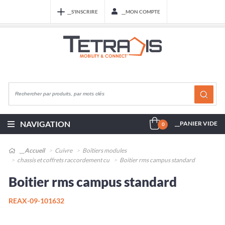
__S'INSCRIRE
__MON COMPTE
NAVIGATION
__PANIER VIDE
0
__Accueil
Cuivre
Boîtiers modules
chassis et coffrets raccordement cu
Boitier rms campus standard
Boitier rms campus standard
REAX-09-101632