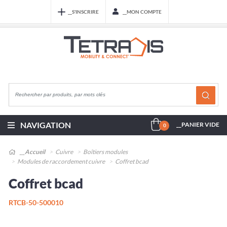
__S'INSCRIRE
__MON COMPTE
NAVIGATION
__PANIER VIDE
0
__Accueil
Cuivre
Boîtiers modules
Modules de raccordement cuivre
Coffret bcad
Coffret bcad
RTCB-50-500010