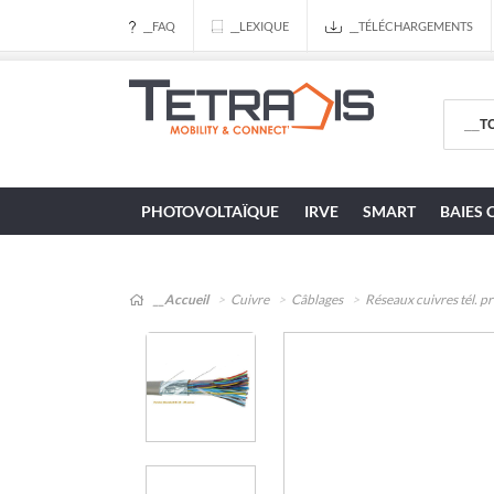
__FAQ
__LEXIQUE
__TÉLÉCHARGEMENTS
PHOTOVOLTAÏQUE
IRVE
SMART
BAIES 
__Accueil
Cuivre
Câblages
Réseaux cuivres tél. pri