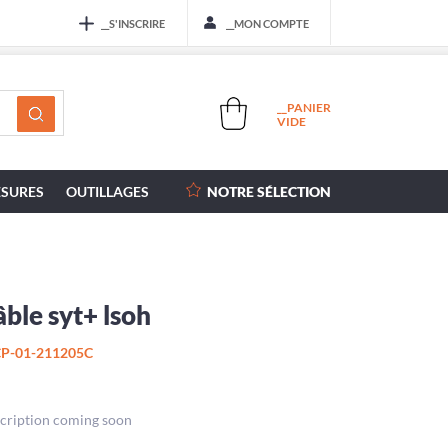
__S'INSCRIRE
__MON COMPTE
__PANIER
VIDE
SURES
OUTILLAGES
NOTRE SÉLECTION
ble syt+ lsoh
P-01-211205C
cription coming soon