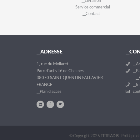
__Livraison
__Service commercial
__Contact
__ADRESSE
__CO
1, rue du Mollaret
__Ac
Parc d'activité de Chesnes
__Pa
38070 SAINT QUENTIN FALLAVIER
__V
FRANCE
__In
__Plan d'accès
cont
© Copyright 2026
TETRADIS
|
Politique de