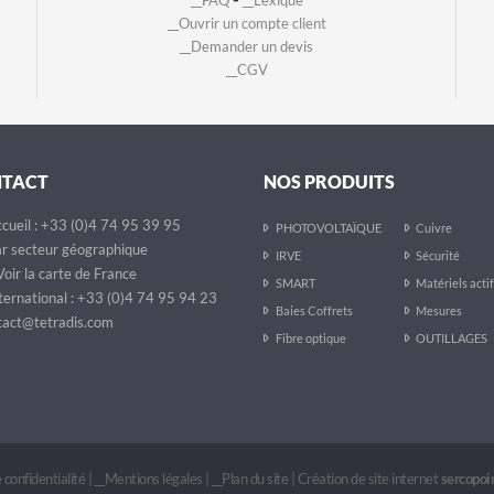
__FAQ
__Lexique
__Ouvrir un compte client
__Demander un devis
__CGV
NTACT
NOS PRODUITS
cueil : +33 (0)4 74 95 39 95
PHOTOVOLTAÏQUE
Cuivre
r secteur géographique
IRVE
Sécurité
oir la carte de France
SMART
Matériels acti
ternational : +33 (0)4 74 95 94 23
Baies Coffrets
Mesures
act@tetradis.com
Fibre optique
OUTILLAGES
 confidentialité
|
__Mentions légales
|
__Plan du site
|
Création de site internet
sercopo