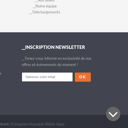
__Nos labels
__Notre équipe
__Téléchargements
__INSCRIPTION NEWSLETTER
__Tenez-vous informé en exclusivité de nos
offres et évènements du moment !
fs
intweb
|
Entreprises Auvergne-Rhône-Alpes