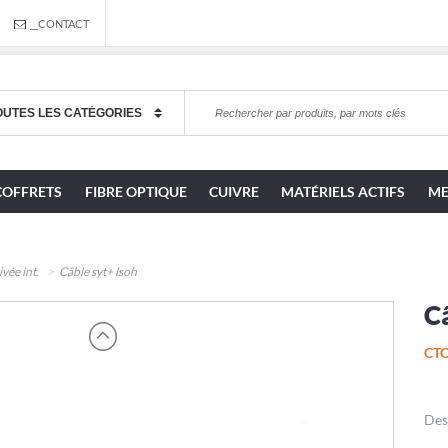
__CONTACT
COFFRETS
FIBRE OPTIQUE
CUIVRE
MATÉRIELS ACTIFS
ME
vée int.
Câble syt+ lsoh
Câ
CTC
Des